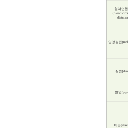
혈액순환
(blood circ
disturan
영양결핍(malnu
질병(dise
발열(pyre
비듬(dandr